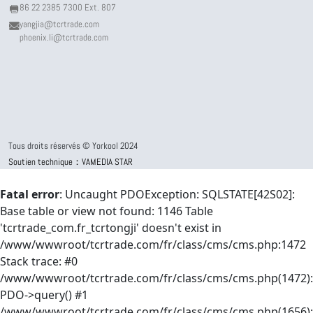
86 22 2385 7300 Ext. 807
yangjia@tcrtrade.com
phoenix.li@tcrtrade.com
Tous droits réservés © Yorkool 2024
Soutien technique：VAMEDIA STAR
Fatal error
: Uncaught PDOException: SQLSTATE[42S02]:
Base table or view not found: 1146 Table
'tcrtrade_com.fr_tcrtongji' doesn't exist in
/www/wwwroot/tcrtrade.com/fr/class/cms/cms.php:1472
Stack trace: #0
/www/wwwroot/tcrtrade.com/fr/class/cms/cms.php(1472):
PDO->query() #1
/www/wwwroot/tcrtrade.com/fr/class/cms/cms.php(1656):