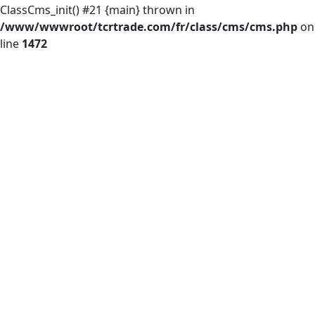
ClassCms_init() #21 {main} thrown in
/www/wwwroot/tcrtrade.com/fr/class/cms/cms.php
on
line
1472