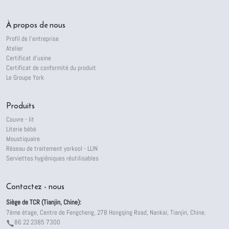
À propos de nous
Profil de l'entreprise
Atelier
Certificat d'usine
Certificat de conformité du produit
Le Groupe York
Produits
Couvre - lit
Literie bébé
Moustiquaire
Réseau de traitement yorkool - LLIN
Serviettes hygiéniques réutilisables
Contactez - nous
Siège de TCR (Tianjin, Chine):
7ème étage, Centre de Fengcheng, 278 Hongqing Road, Nankai, Tianjin, Chine.
86 22 2385 7300