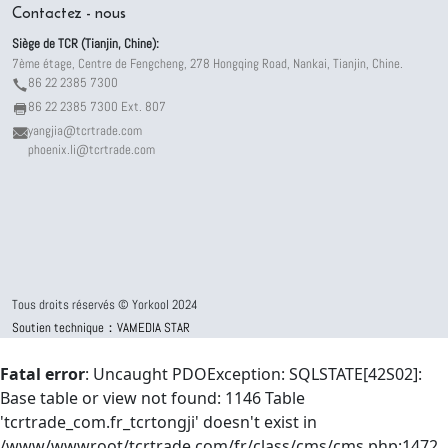
Contactez - nous
Siège de TCR (Tianjin, Chine):
7ème étage, Centre de Fengcheng, 278 Hongqing Road, Nankai, Tianjin, Chine.
86 22 2385 7300
86 22 2385 7300 Ext. 807
yangjia@tcrtrade.com
phoenix.li@tcrtrade.com
Tous droits réservés © Yorkool 2024
Soutien technique：VAMEDIA STAR
Fatal error
: Uncaught PDOException: SQLSTATE[42S02]:
Base table or view not found: 1146 Table
'tcrtrade_com.fr_tcrtongji' doesn't exist in
/www/wwwroot/tcrtrade.com/fr/class/cms/cms.php:1472