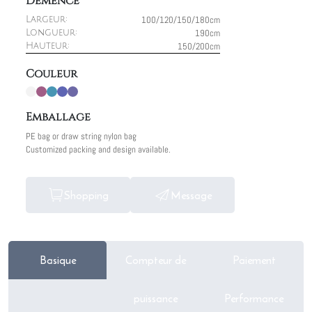
Démence
100/120/150/180cm
Largeur:
190cm
Longueur:
150/200cm
Hauteur:
Couleur
Emballage
PE bag or draw string nylon bag
Customized packing and design available.
Shopping
Message
Basique
Compteur de
Paiement
puissance
Performance