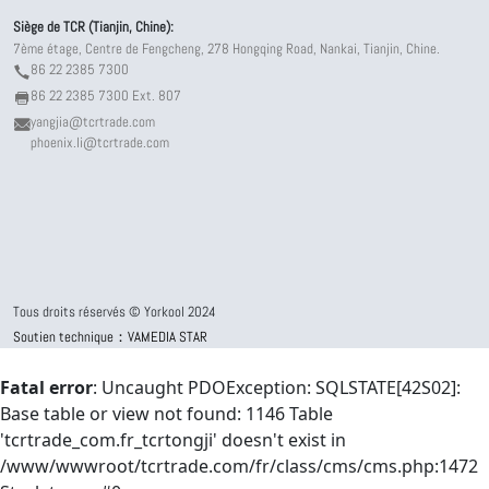
Siège de TCR (Tianjin, Chine):
7ème étage, Centre de Fengcheng, 278 Hongqing Road, Nankai, Tianjin, Chine.
86 22 2385 7300
86 22 2385 7300 Ext. 807
yangjia@tcrtrade.com
phoenix.li@tcrtrade.com
Tous droits réservés © Yorkool 2024
Soutien technique：VAMEDIA STAR
Fatal error
: Uncaught PDOException: SQLSTATE[42S02]:
Base table or view not found: 1146 Table
'tcrtrade_com.fr_tcrtongji' doesn't exist in
/www/wwwroot/tcrtrade.com/fr/class/cms/cms.php:1472