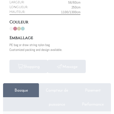
56/60cm
Largeur:
250cm
Longueur:
1100/1300cm
Hauteur:
Couleur
Emballage
PE bag or draw string nylon bag
Customized packing and design available.
Shopping
Message
Basique
Compteur de
Paiement
puissance
Performance