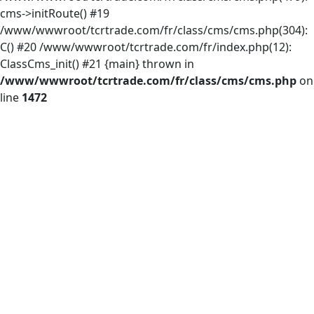
cms->initRoute() #19
/www/wwwroot/tcrtrade.com/fr/class/cms/cms.php(304):
C() #20 /www/wwwroot/tcrtrade.com/fr/index.php(12):
ClassCms_init() #21 {main} thrown in
/www/wwwroot/tcrtrade.com/fr/class/cms/cms.php
on
line
1472