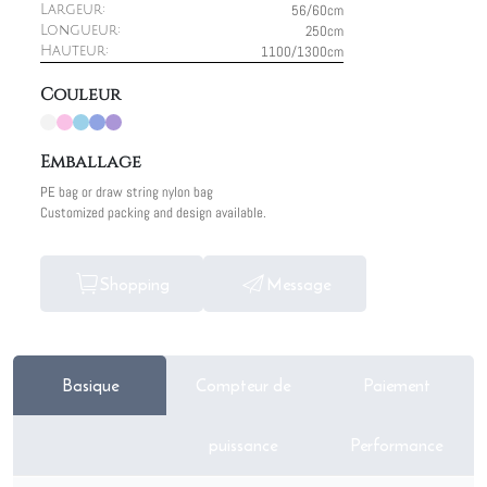
56/60cm
Largeur:
250cm
Longueur:
1100/1300cm
Hauteur:
Couleur
Emballage
PE bag or draw string nylon bag
Customized packing and design available.
Shopping
Message
Basique
Compteur de
Paiement
puissance
Performance