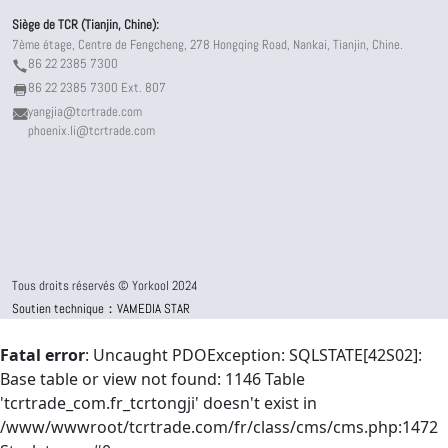
Siège de TCR (Tianjin, Chine):
7ème étage, Centre de Fengcheng, 278 Hongqing Road, Nankai, Tianjin, Chine.
86 22 2385 7300
86 22 2385 7300 Ext. 807
yangjia@tcrtrade.com
phoenix.li@tcrtrade.com
Tous droits réservés © Yorkool 2024
Soutien technique：VAMEDIA STAR
Fatal error
: Uncaught PDOException: SQLSTATE[42S02]:
Base table or view not found: 1146 Table
'tcrtrade_com.fr_tcrtongji' doesn't exist in
/www/wwwroot/tcrtrade.com/fr/class/cms/cms.php:1472