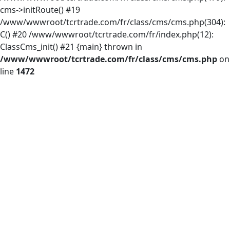
cms->initRoute() #19
/www/wwwroot/tcrtrade.com/fr/class/cms/cms.php(304):
C() #20 /www/wwwroot/tcrtrade.com/fr/index.php(12):
ClassCms_init() #21 {main} thrown in
/www/wwwroot/tcrtrade.com/fr/class/cms/cms.php
on
line
1472