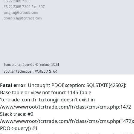
86 22 2385 7300
86 22 2385 7300 Ext. 807
yangjia@tcrtrade.com
phoenix.li@tcrtrade.com
Tous droits réservés © Yorkool 2024
Soutien technique：VAMEDIA STAR
Fatal error
: Uncaught PDOException: SQLSTATE[42S02]:
Base table or view not found: 1146 Table
'tcrtrade_com.fr_tcrtongji' doesn't exist in
/www/wwwroot/tcrtrade.com/fr/class/cms/cms.php:1472
Stack trace: #0
/www/wwwroot/tcrtrade.com/fr/class/cms/cms.php(1472):
PDO->query() #1