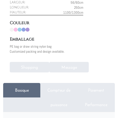
56/60cm
Largeur:
250cm
Longueur:
1100/1300cm
Hauteur:
Couleur
Emballage
PE bag or draw string nylon bag
Customized packing and design available.
Shopping
Message
Basique
Compteur de
Paiement
puissance
Performance