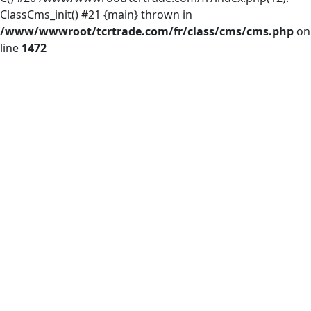
ClassCms_init() #21 {main} thrown in
/www/wwwroot/tcrtrade.com/fr/class/cms/cms.php
on
line
1472