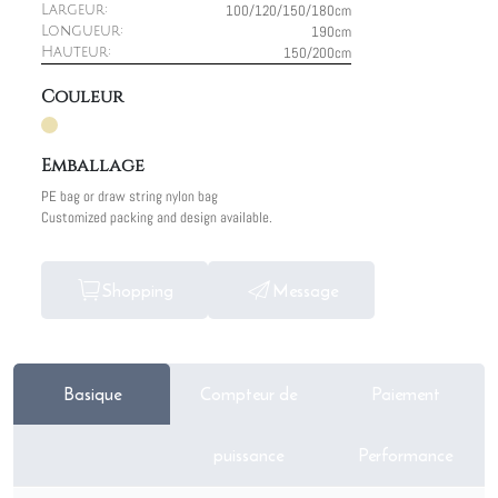
100/120/150/180cm
Largeur:
190cm
Longueur:
150/200cm
Hauteur:
Couleur
Emballage
PE bag or draw string nylon bag
Customized packing and design available.
Shopping
Message
Basique
Compteur de
Paiement
puissance
Performance