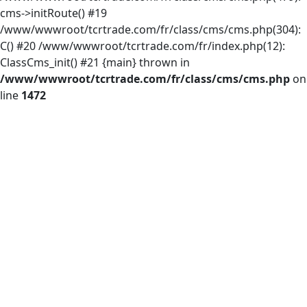
cms->initRoute() #19
/www/wwwroot/tcrtrade.com/fr/class/cms/cms.php(304):
C() #20 /www/wwwroot/tcrtrade.com/fr/index.php(12):
ClassCms_init() #21 {main} thrown in
/www/wwwroot/tcrtrade.com/fr/class/cms/cms.php
on
line
1472