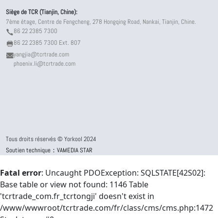
Siège de TCR (Tianjin, Chine):
7ème étage, Centre de Fengcheng, 278 Hongqing Road, Nankai, Tianjin, Chine.
86 22 2385 7300
86 22 2385 7300 Ext. 807
yangjia@tcrtrade.com
phoenix.li@tcrtrade.com
Tous droits réservés © Yorkool 2024
Soutien technique：VAMEDIA STAR
Fatal error
: Uncaught PDOException: SQLSTATE[42S02]:
Base table or view not found: 1146 Table
'tcrtrade_com.fr_tcrtongji' doesn't exist in
/www/wwwroot/tcrtrade.com/fr/class/cms/cms.php:1472