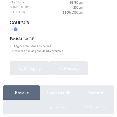
56/60cm
Largeur:
250cm
Longueur:
1100/1300cm
Hauteur:
Couleur
Emballage
PE bag or draw string nylon bag
Customized packing and design available.
Shopping
Message
Basique
Compteur de
Paiement
puissance
Performance