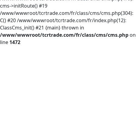
cms->initRoute() #19
/www/wwwroot/tcrtrade.com/fr/class/cms/cms.php(304):
C() #20 /www/wwwroot/tcrtrade.com/fr/index.php(12):
ClassCms_init() #21 {main} thrown in
/www/wwwroot/tcrtrade.com/fr/class/cms/cms.php
on
line
1472