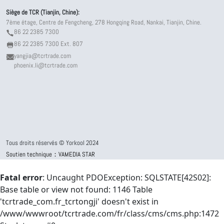
Siège de TCR (Tianjin, Chine):
7ème étage, Centre de Fengcheng, 278 Hongqing Road, Nankai, Tianjin, Chine.
86 22 2385 7300
86 22 2385 7300 Ext. 807
yangjia@tcrtrade.com
phoenix.li@tcrtrade.com
Tous droits réservés © Yorkool 2024
Soutien technique：VAMEDIA STAR
Fatal error
: Uncaught PDOException: SQLSTATE[42S02]:
Base table or view not found: 1146 Table
'tcrtrade_com.fr_tcrtongji' doesn't exist in
/www/wwwroot/tcrtrade.com/fr/class/cms/cms.php:1472